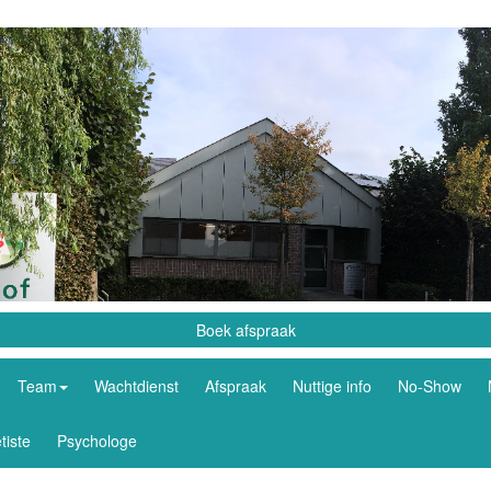
Boek afspraak
Team
Wachtdienst
Afspraak
Nuttige info
No-Show
tiste
Psychologe