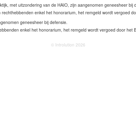
aktijk, met uitzondering van de HAIO, zijn aangenomen geneesheer bij d
n rechthebbenden enkel het honorarium, het remgeld wordt vergoed 
aangenomen geneesheer bij defensie.
hebbenden enkel het honorarium, het remgeld wordt vergoed door het 
© Introlution 2026