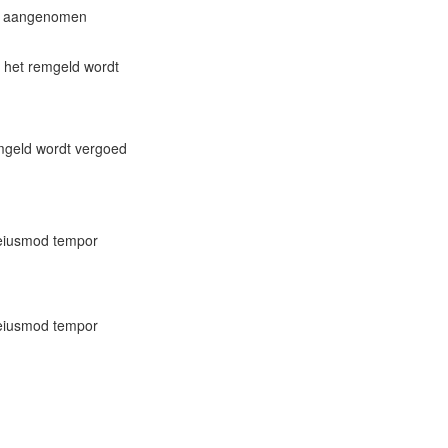
ijn aangenomen
 het remgeld wordt
mgeld wordt vergoed
o eiusmod tempor
o eiusmod tempor