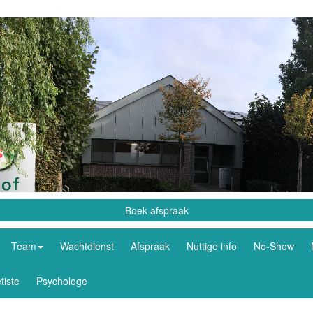
Boek afspraak
Team
Wachtdienst
Afspraak
Nuttige info
No-Show
tiste
Psychologe